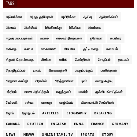
TAGS
அமெரிக்கா
அழகு குறிப்புகள்
ஆபிரிக்கா
ஆய்வு
ஆரோக்கியம்
ஆலயம்
ஆன்மீகம்
இங்கிலாந்து
இந்தியா
இலங்கை
ஈழவர் படைப்புக்கள்
உலகம்
எம்மவர் நிகழ்வுகள்
ஐரோப்பா
கட்டுரை
கவிதை
கனடா
காணொளி
கிசு கிசு
குட்டி கதை
சமையல்
சிறுவர் தொடர்கதை
சினிமா
சுவிஸ்
செய்திகள்
சோதிடம்
தாயகம்
தொழிநுட்ப்பம்
நாவல்
நினைவஞ்சலி
பலதும்பத்தும்
பாகிஸ்தான்
பிரதான செய்தி
பிரான்ஸ்
பிரித்தானியா
புலம்
பொது அறிவு
மந்திரம்
மரண அறிவித்தல்
மருத்துவம்
மாவீரர்
முக்கிய செய்திகள்
யேர்மனி
ரஸ்யா
வரலாறு
வாழ்வியல்
விளையாட்டு செய்திகள்
ஜோக்
ஜோதிடம்
ARTICLES
BIOGRAPHY
BREAKING
CANADA
DEUTSCH
ENGLISH
ENNA
FRANCE
GERMANY
NEWS
NEWW
ONLINE TAMIL TV
SPORTS
STORY