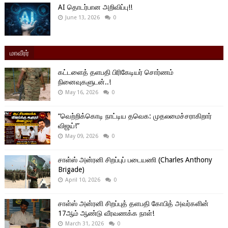
AI தொடர்பான அறிவிப்பு!!
June 13, 2026
0
மாவீரர்
கட்டளைத் தளபதி பிரிகேடியர் சொர்ணம்
நினைவுகளுடன்..!
May 16, 2026
0
“வெற்றிக்கொடி நாட்டிய தவெக: முதலமைச்சராகிறார்
விஜய்!”
May 09, 2026
0
சாள்ஸ் அன்ரனி சிறப்புப் படையணி (Charles Anthony
Brigade)
April 10, 2026
0
சாள்ஸ் அன்ரனி சிறப்புத் தளபதி கோபித் அவர்களின்
17ஆம் ஆண்டு வீரவணக்க நாள்!
March 31, 2026
0