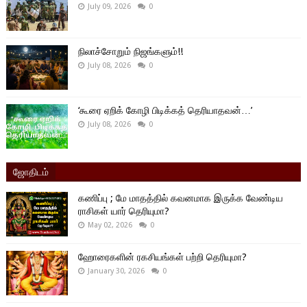
July 09, 2026
0
நிலாச்சோறும் நிஜங்களும்!!
July 08, 2026
0
‘கூரை ஏறிக் கோழி பிடிக்கத் தெரியாதவன்…’
July 08, 2026
0
ஜோதிடம்
கணிப்பு ; மே மாதத்தில் கவனமாக இருக்க வேண்டிய
ராசிகள் யார் தெரியுமா?
May 02, 2026
0
ஹோரைகளின் ரகசியங்கள் பற்றி தெரியுமா?
January 30, 2026
0