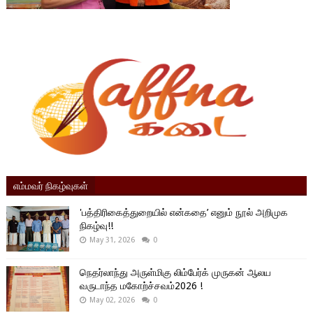
எம்மவர் நிகழ்வுகள்
'பத்திரிகைத்துறையில் என்கதை’ எனும் நூல் அறிமுக
நிகழ்வு!!
May 31, 2026
0
நெதர்லாந்து அருள்மிகு லிம்பேர்க் முருகன் ஆலய
வருடாந்த மகோற்ச்சவம்2026 !
May 02, 2026
0