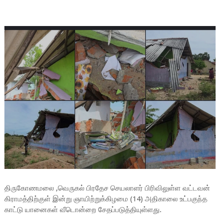
திருகோணமலை ,வெருகல் பிரதேச செயலாளர் பிரிவிலுள்ள வட்டவன்
கிராமத்திற்குள் இன்று
ஞாயிற்றுக்கிழமை (14) அதிகாலை உட்பகுந்த
காட்டு யானைகள் வீடொன்றை சேதப்படுத்தியுள்ளது.