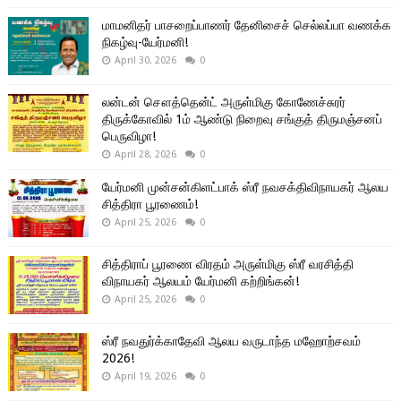
மாமனிதர் பாசறைப்பாணர் தேனிசைச் செல்லப்பா வணக்க
நிகழ்வு-யேர்மனி!
April 30, 2026
0
லன்டன் சௌத்தென்ட் அருள்மிகு கோணேச்சுரர்
திருக்கோவில் 1ம் ஆண்டு நிறைவு சங்குத் திருமஞ்சனப்
பெருவிழா!
April 28, 2026
0
யேர்மனி முன்சன்கிளட்பாக் ஸ்ரீ நவசக்திவிநாயகர் ஆலய
சித்திரா பூரணைம்!
April 25, 2026
0
சித்திராப் பூரணை விரதம் அருள்மிகு ஸ்ரீ வரசித்தி
விநாயகர் ஆலயம் யேர்மனி கற்றிங்கன்!
April 25, 2026
0
ஸ்ரீ நவதுர்க்காதேவி ஆலய வருடாந்த மஹோற்சவம்
2026!
April 19, 2026
0