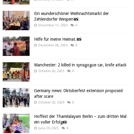
Ein wunderschöner Weihnachtsmarkt der
Zehlendorfer Wespen!📸
December 11, 2025
0
Hilfe für meine Heimat.!📸
December 06, 2025
0
Manchester: 2 killed in synagogue car, knife attack
October 02, 2025
0
Germany news: Oktoberfest extension proposed
after scare
October 02, 2025
0
Hoffest der Thamilalayam Berlin – zum dritten Mal
ein voller Erfolg📸
June 29, 2025
0