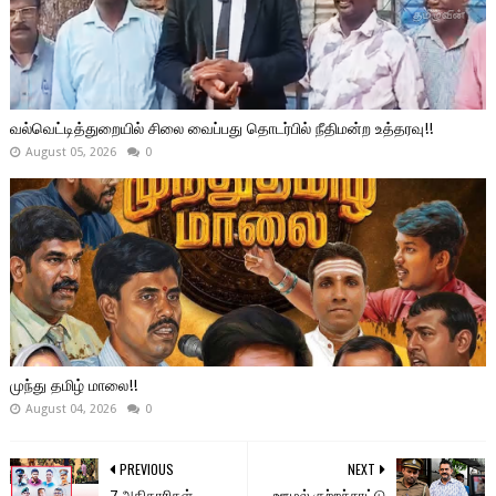
வல்வெட்டித்துறையில் சிலை வைப்பது தொடர்பில் நீதிமன்ற உத்தரவு!!
August 05, 2026
0
முந்து தமிழ் மாலை!!
August 04, 2026
0
PREVIOUS
NEXT
7 அதிகாரிகள்
ஊழல் குற்றச்சாட்டு