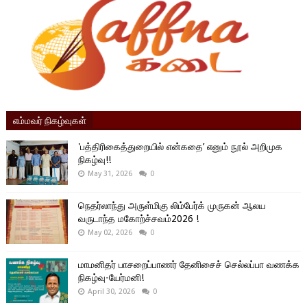
எம்மவர் நிகழ்வுகள்
'பத்திரிகைத்துறையில் என்கதை’ எனும் நூல் அறிமுக
நிகழ்வு!!
May 31, 2026
0
நெதர்லாந்து அருள்மிகு லிம்பேர்க் முருகன் ஆலய
வருடாந்த மகோற்ச்சவம்2026 !
May 02, 2026
0
மாமனிதர் பாசறைப்பாணர் தேனிசைச் செல்லப்பா வணக்க
நிகழ்வு-யேர்மனி!
April 30, 2026
0