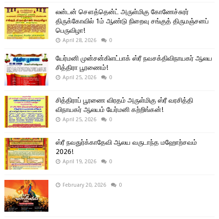
லன்டன் சௌத்தென்ட் அருள்மிகு கோணேச்சுரர்
திருக்கோவில் 1ம் ஆண்டு நிறைவு சங்குத் திருமஞ்சனப்
பெருவிழா!
April 28, 2026
0
யேர்மனி முன்சன்கிளட்பாக் ஸ்ரீ நவசக்திவிநாயகர் ஆலய
சித்திரா பூரணைம்!
April 25, 2026
0
சித்திராப் பூரணை விரதம் அருள்மிகு ஸ்ரீ வரசித்தி
விநாயகர் ஆலயம் யேர்மனி கற்றிங்கன்!
April 25, 2026
0
ஸ்ரீ நவதுர்க்காதேவி ஆலய வருடாந்த மஹோற்சவம்
2026!
April 19, 2026
0
February 20, 2026
0