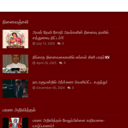
நினைவஞ்சலி
அமரர் தேவி சோதி அவர்களின் நினைவு நாளில்
சத்துணவு திட்டம்!!
July 13, 2026
0
நீங்காத நினைவலைகளில் எங்கள் கிளி பாதர்!📸
April 20, 2025
0
நாடாளுமன்றில் அர்ச்சுனா வெளியிட்ட கருத்து!
December 05, 2024
0
மரண அறிவித்தல்
மரண அறிவித்தல் வேலுப்பிள்ளை கதிரமலை-
யாழ்ப்பாணம்!