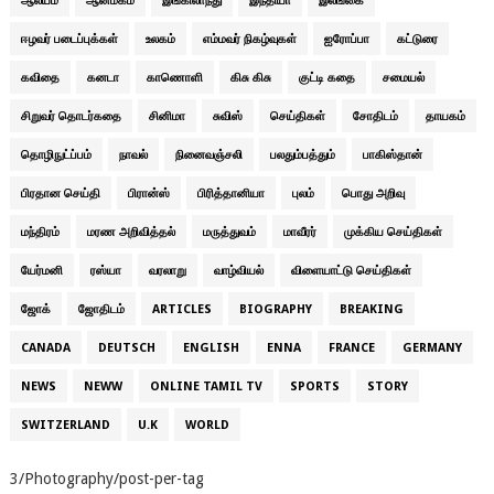
ஆலயம்
ஆன்மீகம்
இங்கிலாந்து
இந்தியா
இலங்கை
ஈழவர் படைப்புக்கள்
உலகம்
எம்மவர் நிகழ்வுகள்
ஐரோப்பா
கட்டுரை
கவிதை
கனடா
காணொளி
கிசு கிசு
குட்டி கதை
சமையல்
சிறுவர் தொடர்கதை
சினிமா
சுவிஸ்
செய்திகள்
சோதிடம்
தாயகம்
தொழிநுட்ப்பம்
நாவல்
நினைவஞ்சலி
பலதும்பத்தும்
பாகிஸ்தான்
பிரதான செய்தி
பிரான்ஸ்
பிரித்தானியா
புலம்
பொது அறிவு
மந்திரம்
மரண அறிவித்தல்
மருத்துவம்
மாவீரர்
முக்கிய செய்திகள்
யேர்மனி
ரஸ்யா
வரலாறு
வாழ்வியல்
விளையாட்டு செய்திகள்
ஜோக்
ஜோதிடம்
ARTICLES
BIOGRAPHY
BREAKING
CANADA
DEUTSCH
ENGLISH
ENNA
FRANCE
GERMANY
NEWS
NEWW
ONLINE TAMIL TV
SPORTS
STORY
SWITZERLAND
U.K
WORLD
3/Photography/post-per-tag