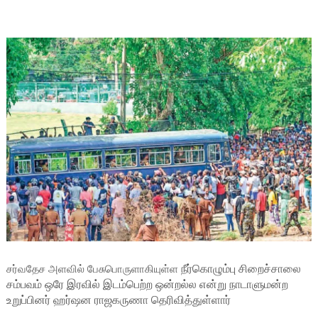
சர்வதேச அளவில் பேசுபொருளாகியுள்ள
நீர்கொழும்பு சிறைச்சாலை
சம்பவம் ஒரே இரவில் இடம்பெற்ற ஒன்றல்ல என்று நாடாளுமன்ற
உறுப்பினர் ஹர்ஷன ராஜகருணா தெரிவித்துள்ளார்