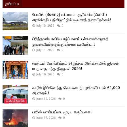
ஐரோப்பா
போயிங் (Boeing) விமானம்: சூரிச்சில் (Zurich)
அரங்கேறிய திகிலூட்டும் அவசரத் தரையிறக்கம்!
July 15, 2026
0
பிரித்தானியாவில் யாழ்ப்பாணப் பல்கலைக்கழகத்
துணைவேந்தருக்கு உற்சாக வரவேற்பு..!
July 11, 2026
0
லண்டன் வோல்சிங்கம் திருத்தல அன்னையின் ஜூலை
மாத வருடாந்த திருநாள் 2026!
July 10, 2026
0
காரில் இங்கிலாந்து கொடியைத் பறக்கவிட்டால் £1,000
அபராதம்.!
June 19, 2026
0
பாரிஸ் வான்பரப்பை மூடிய கரும்புகை!
June 17, 2026
0